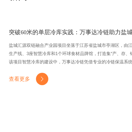
突破60米的单层冷库实践：万事达冷链助力盐
盐城汇源双链融合产业园项目坐落于江苏省盐城市亭湖区，由江
生产线、3座智慧冷库和1个环球食材品牌馆，打造集“产、存、
该项目智慧冷库的建设中，万事达冷链凭借专业的冷链保温系统
施。作为采用美式外包设计的单层高型冷库，其实施体现了万
中的持续探索与实践。
查看更多