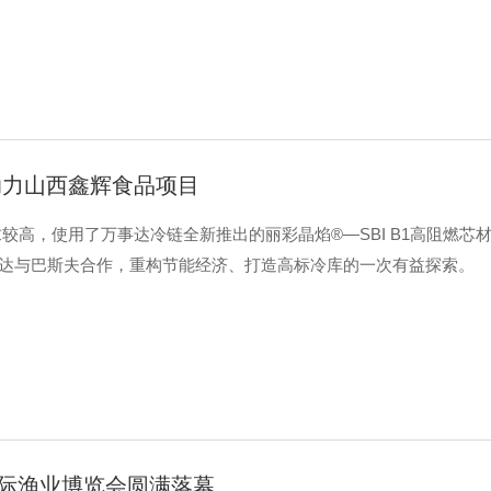
助力山西鑫辉食品项目
高，使用了万事达冷链全新推出的丽彩晶焰®—SBI B1高阻燃芯
事达与巴斯夫合作，重构节能经济、打造高标冷库的一次有益探索。
国际渔业博览会圆满落幕