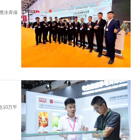
链携冷库保
10万平