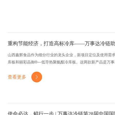
重构节能经济，打造高标冷库——万事达冷链
山西鑫辉食品作为细分行业的龙头企业，新项目定位及使用需求较
库板和丽彩晶御®—低导热聚氨酯冷库板。这两款新产品是万
查看更多
使命必达，鲜行一步 | 万事达冷链第28届中国