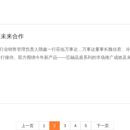
与未来合作
建筑行业销售管理负责人隋鑫一行莅临万事达，万事达董事长魏佳君、
进行接待。双方围绕今年新产品——芯融晶盾系列的市场推广成效及
上一页
1
2
3
4
5
下一页