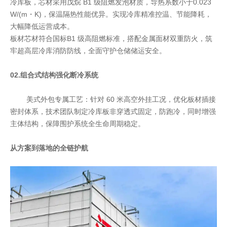
冷库板，芯材采用戊烷 B1 级阻燃发泡材质，导热系数小于0.023
W/(m・K)，保温隔热性能优异。实现冷库精准控温、节能降耗，
大幅降低运营成本。
板材芯材符合国标B1 级高阻燃标准，搭配金属面材双重防火，筑
牢超高层冷库消防防线，全面守护仓储储运安全。
02.组合式结构强化断冷系统
美式外包专属工艺：针对 60 米高空外挂工况，优化板材插接
密封体系，技术团队制定冷库板非穿透式固定，防跑冷，同时增强
主体结构，保障围护系统全生命周期稳定。
从方案到落地的全链护航