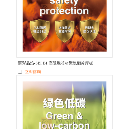
丽彩晶焰-SBI B1 高阻燃芯材聚氨酯冷库板
立即咨询